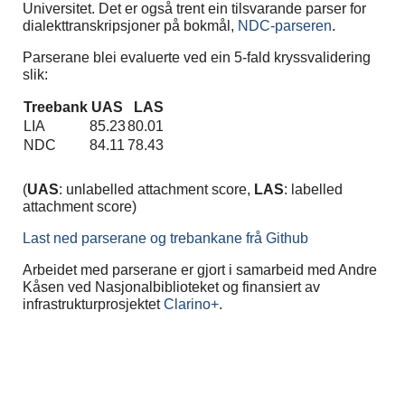
Universitet. Det er også trent ein tilsvarande parser for
dialekttranskripsjoner på bokmål,
NDC-parseren
.
Parserane blei evaluerte ved ein 5-fald kryssvalidering
slik:
Treebank
UAS
LAS
LIA
85.23
80.01
NDC
84.11
78.43
(
UAS
: unlabelled attachment score,
LAS
: labelled
attachment score)
Last ned parserane og trebankane frå Github
Arbeidet med parserane er gjort i samarbeid med Andre
Kåsen ved Nasjonalbiblioteket og finansiert av
infrastrukturprosjektet
Clarino+
.