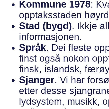
Kommune 1978
: K
opptaksstaden høyrde
Stad (bygd)
. Ikkje 
informasjonen.
Språk
. Dei fleste o
finst også nokon opp
finsk, islandsk, fær
Sjanger
. Vi har fors
etter desse sjangrane:
lydsystem, musikk, op