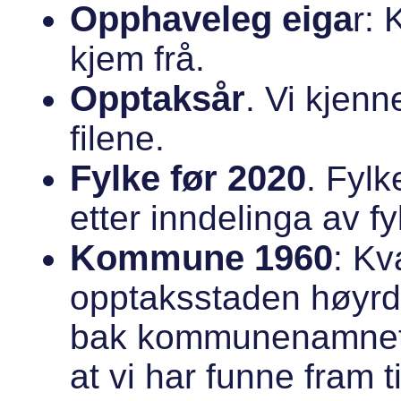
Opphaveleg eiga
r
: 
kjem frå.
Opptaksår
. Vi kjenn
filene.
Fylke før 2020
. Fylk
etter inndelinga av f
Kommune 1960
: K
opptaksstaden høyrde
bak kommunenamnet fo
at vi har funne fram t