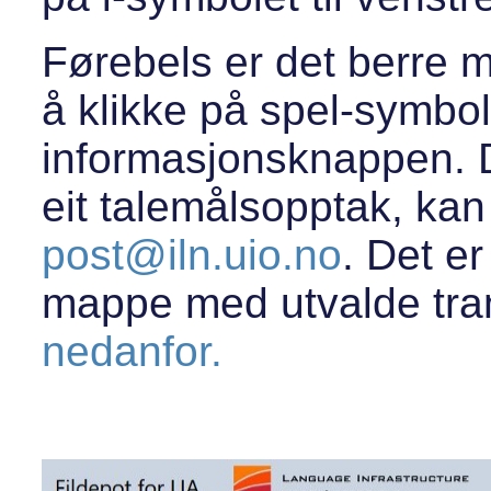
Førebels er det berre m
å klikke på spel-symbol
informasjonsknappen. 
eit talemålsopptak, ka
post@iln.uio.no
. Det e
mappe med utvalde trans
nedanfor.