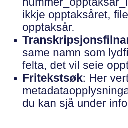
nummer_opptaksår_lia)
ikkje opptaksåret, fi
opptaksår.
Transkripsjonsfiln
same namn som lydfi
felta, det vil seie op
Fritekstsøk
: Her vert
metadataopplysninga
du kan sjå under in