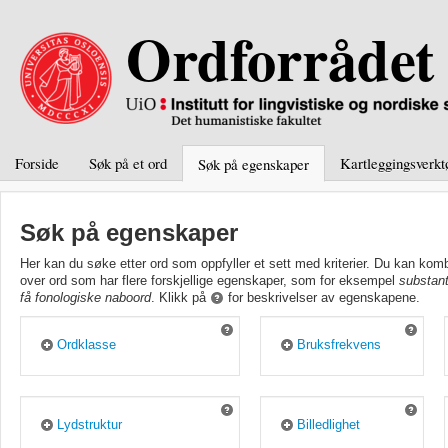
Ordforrådet
Forside
Søk på et ord
Kartleggingsverkt
Søk på egenskaper
Søk på egenskaper
Her kan du søke etter ord som oppfyller et sett med kriterier. Du kan kombine
over ord som har flere forskjellige egenskaper, som for eksempel
substant
få fonologiske naboord
. Klikk på
for beskrivelser av egenskapene.
Ordklasse
Bruksfrekvens
Substantiv
Lav
Adjektiv
Middels
Verb
Høy
Lydstruktur
Billedlighet
Ord som begynner med
Lav