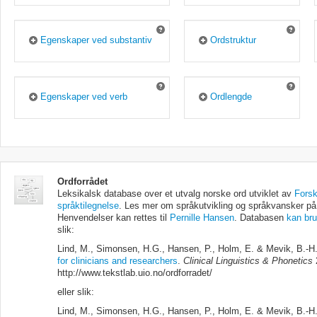
friksjonslyd
Middels
Bare vis slike ord
Høy
Utelukk slike ord
Egenskaper ved substantiv
Ordstruktur
Vis begge typer ord
Avledete ord
Hankjønn
Bare vis avledete
Ord som begynner med
Hunkjønn
ord
konsonantgruppe
Utelukk avledete
Intetkjønn
Bare vis slike ord
ord
Egenskaper ved verb
Ordlengde
Ord som primært brukes i
Utelukk slike ord
Vis begge typer
Fra
til
flertall
ord
Vis begge typer ord
Verbfraser som består av
Bare vis slike ord
Sammensatte ord
mer enn ett ord (f.eks. få til)
Bare vis
Utelukk slike ord
sammensatte ord
Vis begge typer ord
bokstaver
Utelukk
Verbfraser som bare består
Tellelige og utellelige ord
sammensatte ord
Ordforrådet
Fra
til
Bare vis tellelige ord
av ett ord (f.eks. gå)
Vis begge typer
Leksikalsk database over et utvalg norske ord utviklet av
Forsk
ord
Bare vis masseord
språktilegnelse
. Les mer om språkutvikling og språkvansker p
Valens (oblig. argumenter):
lyder
Henvendelser kan rettes til
Pernille Hansen
. Databasen
kan bru
Vis begge typer ord
slik:
Fra
til
Lind, M., Simonsen, H.G., Hansen, P., Holm, E. & Mevik, B.-H
Transitivitet:
for clinicians and researchers
.
Clinical Linguistics & Phonetics
2
Intransitive
stavelser
http://www.tekstlab.uio.no/ordforradet/
Transitive
eller slik:
Ditransitive
Lind, M., Simonsen, H.G., Hansen, P., Holm, E. & Mevik, B.-H
Vekslende transitivitet